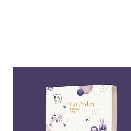
gorge bleue
la maison
les voix
on en parle