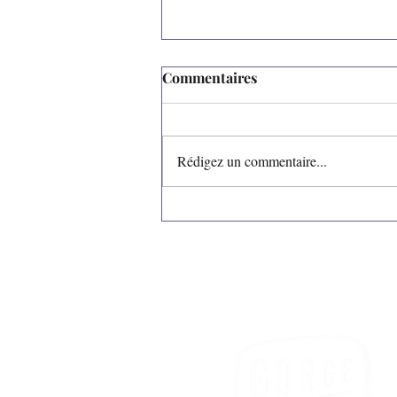
Commentaires
Zut ! Magazine
Rédigez un commentaire...