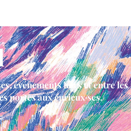
oix
on en parle
l
ses, événements hors et entre le
s portes aux curieux·ses.