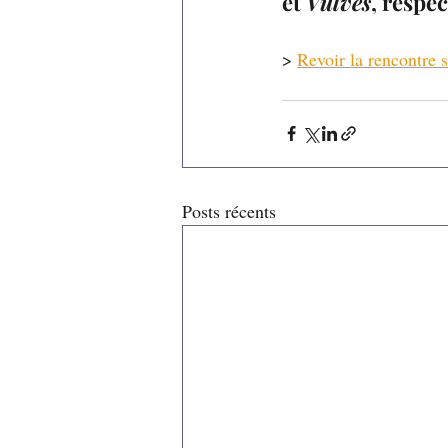
et 
Vulves
, respe
> 
Revoir la rencontre 
Posts récents