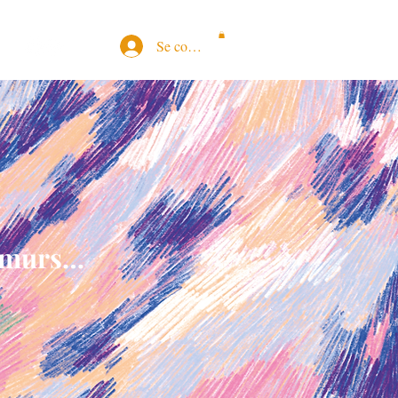
Se connecter
s murs…