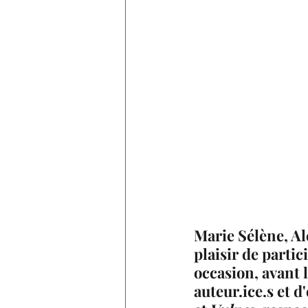
Marie Sélène, Al
plaisir de parti
occasion, avant l
auteur.ice.s et d