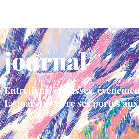
gorge bleue
la maison
les voix
on en parle
journal
Entretiens, coulisses, événemen
La maison ouvre ses portes aux