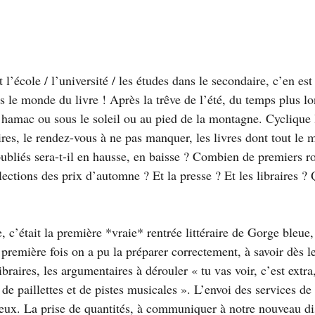
 l’école / l’université / les études dans le secondaire, c’en est 
 le monde du livre ! Après la trêve de l’été, du temps plus lo
e hamac ou sous le soleil ou au pied de la montagne. Cyclique l
raires, le rendez-vous à ne pas manquer, les livres dont tout le 
bliés sera-t-il en hausse, en baisse ? Combien de premiers 
lections des prix d’automne ? Et la presse ? Et les libraires ? Q
c’était la première *vraie* rentrée littéraire de Gorge bleue, 
 première fois on a pu la préparer correctement, à savoir dès l
ibraires, les argumentaires à dérouler « tu vas voir, c’est extra
 de paillettes et de pistes musicales ». L’envoi des services de 
ieux. La prise de quantités, à communiquer à notre nouveau dis