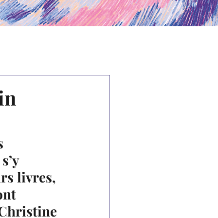
in
s 
 s’y 
rs livres, 
nt  
Christine 