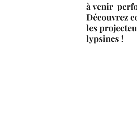
à venir  perf
Découvrez co
les projecteu
lypsincs !