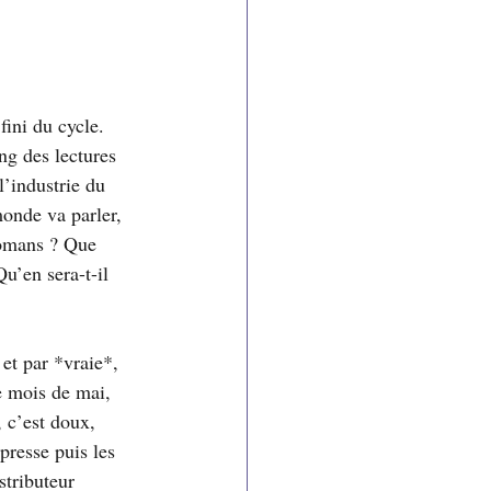
fini du cycle. 
ng des lectures 
’industrie du 
monde va parler, 
romans ? Que 
u’en sera-t-il 
et par *vraie*, 
e mois de mai, 
, c’est doux, 
presse puis les 
tributeur 