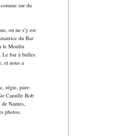
lé comme sur du 
ue, on ne s’y est 
mmatrice du Bar 
là le Moulin 
. Le bar à bulles 
, et nous a 
c, régie, pare-
 Sir Camille Bob 
t de Nantes, 
es photos.