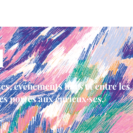
oix
on en parle
l
ses, événements hors et entre le
s portes aux curieux·ses.