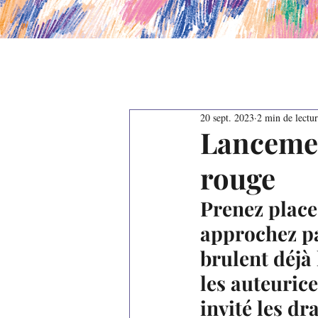
20 sept. 2023
2 min de lectu
Lancemen
rouge
Prenez place
approchez pa
brulent déjà 
les auteuric
invité les d