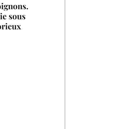
oignons. 
ie sous 
orieux 