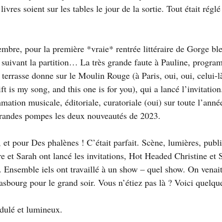
ivres soient sur les tables le jour de la sortie. Tout était rég
mbre, pour la première *vraie* rentrée littéraire de Gorge ble
 suivant la partition… La très grande faute à Pauline, progra
a terrasse donne sur le Moulin Rouge (à Paris, oui, oui, celui-
t is my song, and this one is for you), qui a lancé l’invitation
mation musicale, éditoriale, curatoriale (oui) sur toute l’année
grandes pompes les deux nouveautés de 2023. 
et pour Des phalènes ! C’était parfait. Scène, lumières, publi
rre et Sarah ont lancé les invitations, Hot Headed Christine et
. Ensemble iels ont travaillé à un show – quel show. On venai
rasbourg pour le grand soir. Vous n’étiez pas là ? Voici quelqu
idulé et lumineux. 