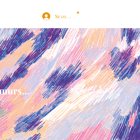
Se connecter
s murs…