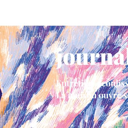
gorge bleue
la maison
les v
journa
Entretiens, coulis
La maison ouvre se