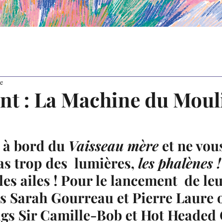
re
t : La Machine du Moul
 à bord du 
Vaisseau mère
 et ne vou
s trop des  lumières, 
les phalènes !
les ailes ! Pour le lancement  de leu
es Sarah Gourreau et Pierre Laure o
rags Sir Camille-Bob et Hot Headed 