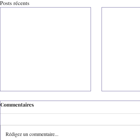
Posts récents
Commentaires
Zut ! Magazine
Rédigez un commentaire...
Babelio : Ar