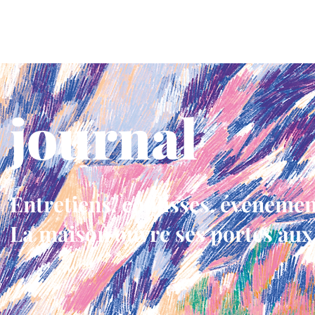
gorge bleue
la maison
les voix
on en parle
journal
Entretiens, coulisses, événemen
La maison ouvre ses portes aux