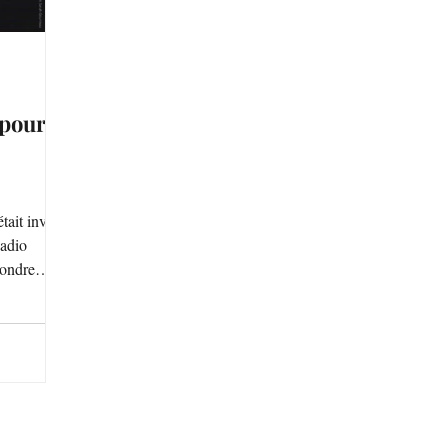
pour le
tait invitée
Radio
pondre