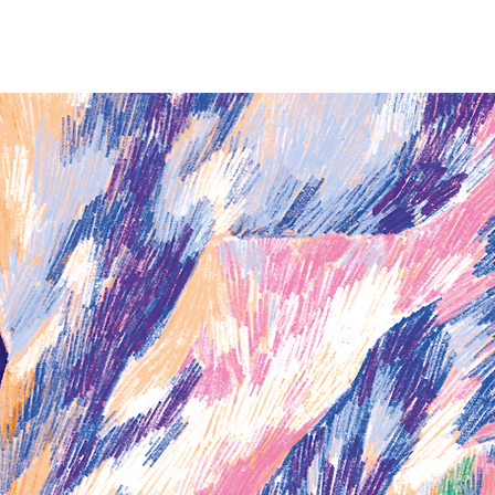
gorge bleue
la maison
les v