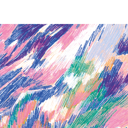
oix
on en parle